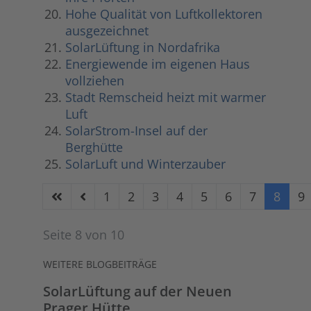
Hohe Qualität von Luftkollektoren
ausgezeichnet
SolarLüftung in Nordafrika
Energiewende im eigenen Haus
vollziehen
Stadt Remscheid heizt mit warmer
Luft
SolarStrom-Insel auf der
Berghütte
SolarLuft und Winterzauber
1
2
3
4
5
6
7
8
9
Seite 8 von 10
WEITERE BLOGBEITRÄGE
SolarLüftung auf der Neuen
Prager Hütte