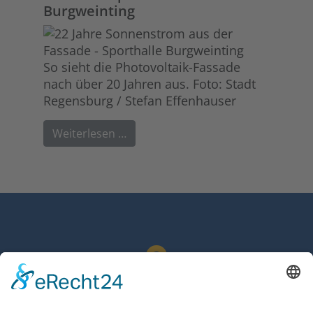
Burgweinting
So sieht die Photovoltaik-Fassade
nach über 20 Jahren aus. Foto: Stadt
Regensburg / Stefan Effenhauser
Weiterlesen …
Zentrale