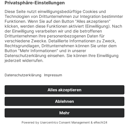
Grammer Solar GmbH
Oskar-von-Miller Str. 8
92224 Amberg
Tel.: +49(0)9621 30857-0
Fax: +49(0)9621 30857-10
info@grammer-solar.de
www.grammer-solar.com