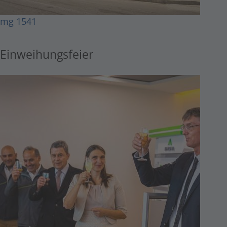
Img 1541
Einweihungsfeier