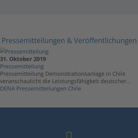
Service zu, um dieses
Video anzusehen.
Mehr Informationen
Pressemitteilungen & Veröffentlichungen
Akzeptieren
powered by
Usercentrics
31. Oktober 2019
Consent Management
Pressemitteilung
Platform
&
eRecht24
Pressemitteilung Demonstrationsanlage in Chile
veranschaulicht die Leistungsfähigkeit deutscher...
DENA Pressemitteilungen Chile