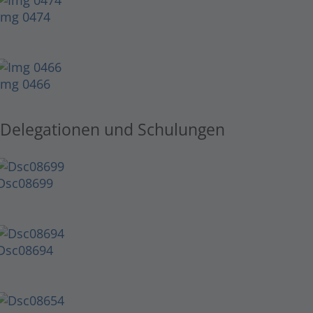
Img 0474
Img 0466
Delegationen und Schulungen
Dsc08699
Dsc08694