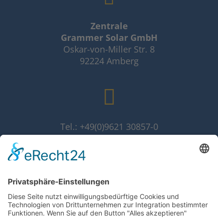
Zentrale
Grammer Solar GmbH
Oskar-von-Miller Str. 8
92224 Amberg
Tel.: +49(0)9621 30857-0
Fax: +49(0)9621 30857-10
info@grammer-solar.de
www.grammer-solar.com