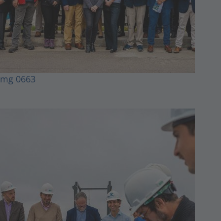
Img 0663