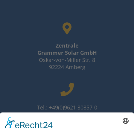
Zentrale
Grammer Solar GmbH
Oskar-von-Miller Str. 8
92224 Amberg
Tel.: +49(0)9621 30857-0
Fax: +49(0)9621 30857-10