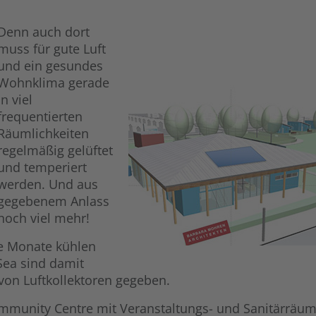
Denn auch dort
muss für gute Luft
und ein gesundes
Wohnklima gerade
in viel
frequentierten
Räumlichkeiten
regelmäßig gelüftet
und temperiert
werden. Und aus
gegebenem Anlass
noch viel mehr!
le Monate kühlen
Sea sind damit
von Luftkollektoren gegeben.
ommunity Centre mit Veranstaltungs- und Sanitärräu