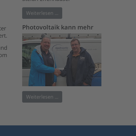
Weiterlesen …
Photovoltaik kann mehr
ter
rt.
und
vom
Weiterlesen …