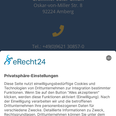
Oskar-von-Miller Str. 8
92224 Amberg
Tel.: +49(0)9621 30857-0
Fax: +49(0)9621 30857-10
info@grammer-solar.de
www.grammer-solar.com