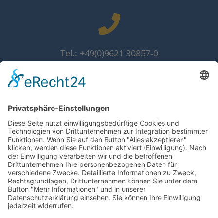
Tel.: +49(0)9621 30857-0
Fax: +49(0)9621 30857-10
info@grammer-solar.de
www.grammer-solar.com
Impressum