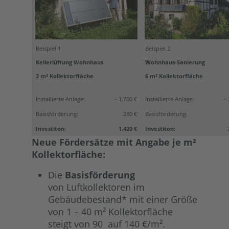
Beispiel 1
Beispiel 2
Kellerlüftung Wohnhaus
Wohnhaus-Sanierung
2 m² Kollektorfläche
6 m² Kollektorfläche
Installierte Anlage:
~ 1.700 €
Installierte Anlage:
~ 
Basisförderung:
280 €
Basisförderung:
Investiton:
1.420 €
Investiton:
Neue Fördersätze mit Angabe je m²
Kollektorfläche:
Die
Basisförderung
von Luftkollektoren im
Gebäudebestand* mit einer Größe
von 1 – 40 m² Kollektorfläche
steigt von 90 auf 140 €/m².