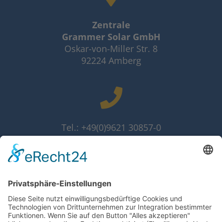
Zentrale
Grammer Solar GmbH
Oskar-von-Miller Str. 8
92224 Amberg
Tel.: +49(0)9621 30857-0
Fax: +49(0)9621 30857-10
info@grammer-solar.de
www.grammer-solar.com