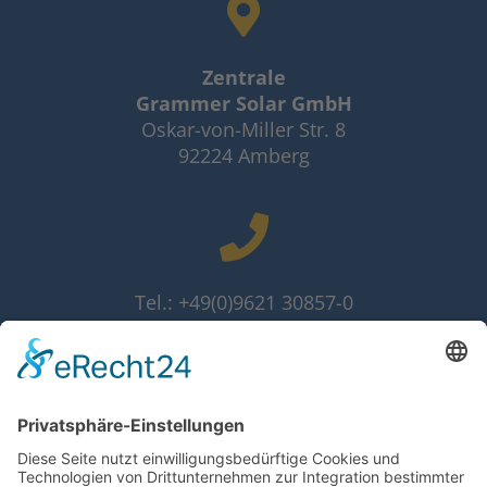
Zentrale
Grammer Solar GmbH
Oskar-von-Miller Str. 8
92224 Amberg
Tel.: +49(0)9621 30857-0
Fax: +49(0)9621 30857-10
info@grammer-solar.de