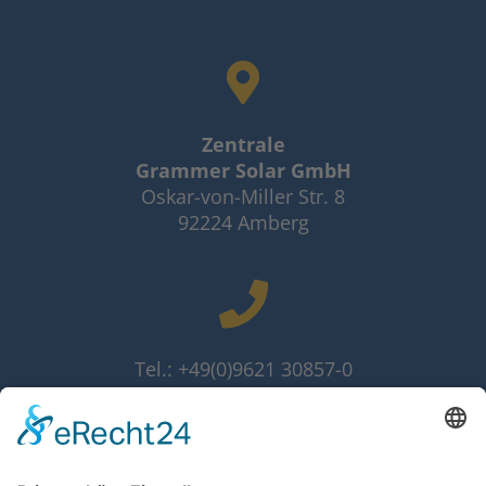
Zentrale
Grammer Solar GmbH
Oskar-von-Miller Str. 8
92224 Amberg
Tel.: +49(0)9621 30857-0
Fax: +49(0)9621 30857-10