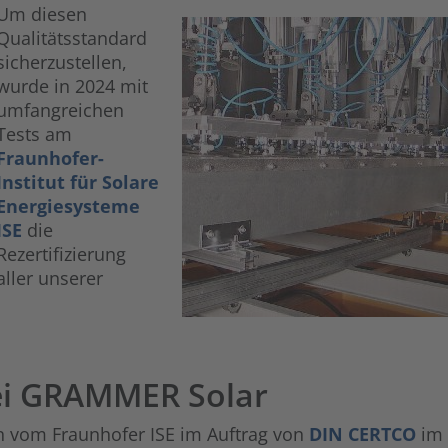
Um diesen
Qualitätsstandard
sicherzustellen,
wurde in 2024 mit
umfangreichen
Tests am
Fraunhofer-
Institut für Solare
Energiesysteme
ISE
die
Rezertifizierung
aller unserer
bei GRAMMER Solar
n vom Fraunhofer ISE im Auftrag von
DIN CERTCO
im