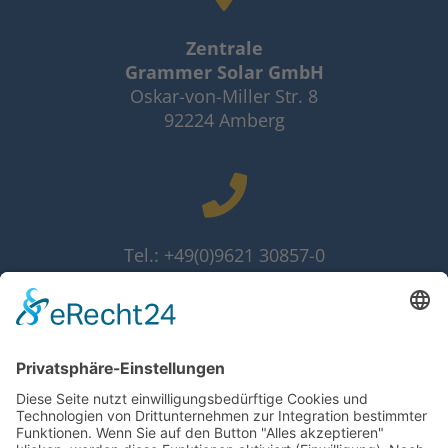
Zentrale
Grammer Solar GmbH
Oskar-von-Miller Str. 8
92224 Amberg
Tel.: +49(0)9621 30857-0
Fax: +49(0)9621 30857-10
info@grammer-solar.de
www.grammer-solar.com