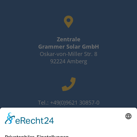
Zentrale
Grammer Solar GmbH
Oskar-von-Miller Str. 8
92224 Amberg
Tel.: +49(0)9621 30857-0
Fax: +49(0)9621 30857-10