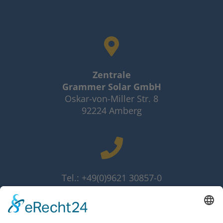
Zentrale
Grammer Solar GmbH
Oskar-von-Miller Str. 8
92224 Amberg
Tel.: +49(0)9621 30857-0
Fax: +49(0)9621 30857-10