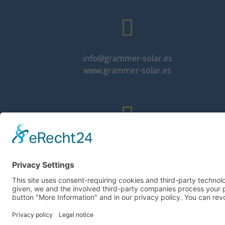
info@grammer-solar.es
www.grammer-solar.es
Información legal
Politica de privacidad
CGV