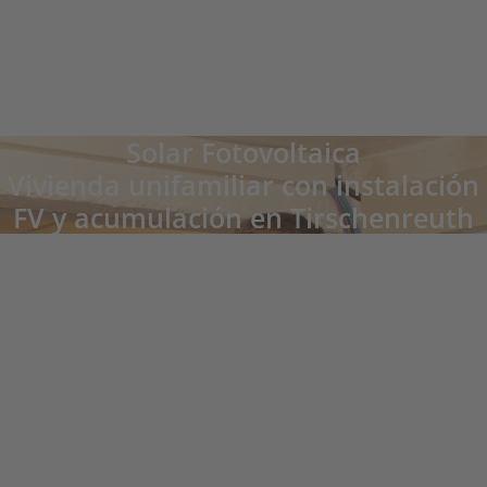
Solar Fotovoltaica
Vivienda unifamiliar con instalación
FV y acumulación en Tirschenreuth
Familie Wettinger, Tirschenreuth
"El sistema fotovoltaico en combinación con un sistema de almacenamiento de
energía, incluso en días soleados de invierno se genera suficiente energía solar
que no requerimos nada de la red. Los rendimientos reales del activo son
superiores a los valores proyectados."
En 2017, la familia Wettinger de Tirschenreuth decidió
instalar un sistema de energía solar y un sistema de
ventilación solar como parte de la renovación del edificio.