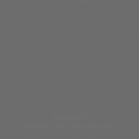
Dr. R. Schotter, Andalucía
Durante los húmedos meses de invierno, hemos dejado todas las puertas
interiores de la casa abiertas, creando una circulación permanente de aire
caliente durante todos los días soleados en todas las habitaciones y desde allí a
través de las puertas abiertas y la torre de vuelta al exterior. La combinación de
estas medidas ha reducido la humedad en la casa a niveles normales en
invierno.
La calidad de aire interior en la casa también ha mejorado
significativamente en hacia condiciones normales,
mientras que antes de la instalación de los colectores
solares era más como una cabaña de montaña que no
había sido ventilada durante meses.
AireSolar
Vivienda en Kaltenkirchen