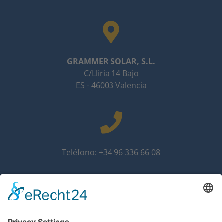
GRAMMER SOLAR, S.L.
C/Lliria 14 Bajo
ES - 46003 Valencia
Teléfono: +34 96 336 66 08
info@grammer-solar.es