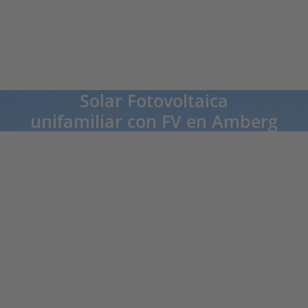
Solar Fotovoltaica
unifamiliar con FV en Amberg
Familie Passler, Amberg
"Estamos totalmente satisfechos y volveríamos a repetir en cualquier
momento!", los Passlers resumen y elogian todo el proceso por parte de
GRAMMER Solar desde la consulta inicial hasta la instalación y puesta en
marcha.
En 2017, el sistema fotovoltaico de 9,54 kWp se instaló en el
techo este/oeste del edificio residencial de nueva
construcción que contaba con calefacción de bomba de
calor