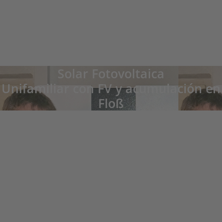
Solar Fotovoltaica
Unifamiliar con FV y acumulación en
Floß
Manfred Bock, Floß
"Estamos muy satisfechos con el sistema fotovoltaico y el sistema de
almacenamiento de electricidad!", Comentaron la pareja Bock sobre su decisión
de llevar a cabo la inversión, de las que no se arrepienten. "Con el fin de
aumentar la cuota de autoconsumo ahora incluso estamos buscando
aprovechar los momentos más soleados para poner en marcha los
electrodomésticos y estamos contentos con un precio práacticamente constante
de la electricidad. ¡La electricidad limpia vale la pena en cualquier caso!" La