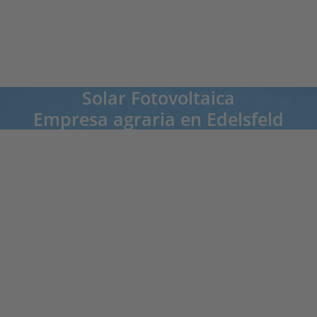
Aldefeld“.
Artículo en Amberger Zeitung de 16/17. Juli 2016
Solar Fotovoltaica
Empresa agraria en Edelsfeld
Dominik Winter, Edelsfeld
" Ahora aún somos más felices cuando el sol brilla. Entonces podemos
satisfacer hasta el 70 por ciento de nuestras necesidades de electricidad. El
suministro de la red se ha reducido significativamente gracias al autoconsumo",
dice Dominik Winter. La granja fue adquirida hace 4 generaciones y es el primer
agricultor de su familia en dirigir la granja en pleno empleo. "Esto sólo es
posible porque, además de nuestra ganadería lechera y el cultivo de cereales en
la granja contratada, producimos forraje seco y grandes envases para otros
agricultores", explica el agricultor.