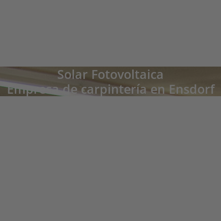
pareja se sorprende de que hasta ahora alrededor del 80% del consumo de
electricidad ha sido cubierto por energía solar. "En verano hemos alcanzado
casi el 100% en algunos casos", se alegran..
Solar Fotovoltaica
Empresa de carpintería en Ensdorf
Schreinerei Fischer, Ensdorf
"¿Lo haría de nuevo sin duda alguna!", Destaca Hubert Fischer. "Estaba tan
satisfecho en 2012 después de mi primera instalación fotovoltaica que
ampliamos el sistema de nuevo un año más tarde."
La empresa de carpintería Fischer de Ensdorf ha instalado
20 KW de potencia máxima en el techo de su edificio de
fábrica. De los casi 20.000 KWh cosechadas anualmente
por el sol, la empresa de carpintería ahorra alrededor del
30% de su demanda. El excedente se introduce en la red.