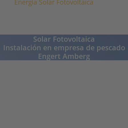
Energía Solar Fotovoltaica
Solar Fotovoltaica
Instalación en empresa de pescado
Engert Amberg
Andreas Aldefeld, Amberg
„La sostenibilidad siempre ha desempeñado un papel muy importante en la
industrial del pescado para mí", explica Andreas Aldefeld, el jefe junior, "así que
mirando hacia el futuro, nos hemos preguntado por qué usar energía nuclear o
de carbón contaminante para enfriar nuestros productos existiendo otras
alternativas más sostenibles". El 80 por ciento de la electricidad producida con
los módulos fotovoltaicos se destina directamente a la refrigeración: el sistema
con una potencia máxima de 100 KW cubre así una cuarta parte del consumo
total de energía. "Nos sentimos muy orgullosos y cómodos ahora", dice