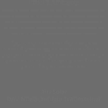
Rudolf J., Lanzarote
Después de casi un año de experiencia con la planta de Grammer Solar, nos
complace informarle que el resultado es más que satisfactorio. Solíamos tener
un olor a humedad cuando llegábamos a la casa (se utiliza como casa de
vacaciones) y, además, encontrábamos en las cortinas, así como en la ropa
dentro de los armarios, infestación de moho debido a humedad.
"Luego compramos un buen dispositivo para la
deshumidificación del espacio como un remedio a corto
plazo, pero teniamos que apoyar abriendo ventanas para
que entrara aire nuevo. Todo esto es ahora "cosas del
pasado" - Gracias a su sistema solar!
AireSolar
DAV Nuevo refugio Traunsteiner