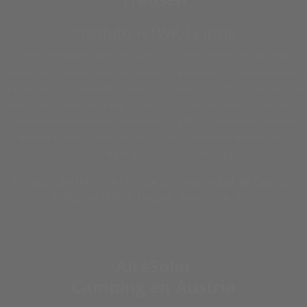
Instituto HTWK-Leipzig
Durante el estudio durante casi 4 años con nuestro colector de Aire Solar se
concluye que se podría lograr una reducción significativa de la humedad relativa
en el sótano. Una humedad relativa en el rango de 60 a 100% es típica en estas
condiciones. Sin embargo, bajo el efecto del sistema de colectores de aire, la
humedad relativa fluctúa en el rango de 40 a 80%... El sistema de AireSolar
aumenta la renovación de aire en el sótano; la humedad liberada por la
construcción en el aire del sótano se puede disipar mejor"
Extracto del informe final de la Universidad de Ciencias
Aplicadas HTWK-Leipzig, agosto de 2011
AireSolar
Camping en Austria