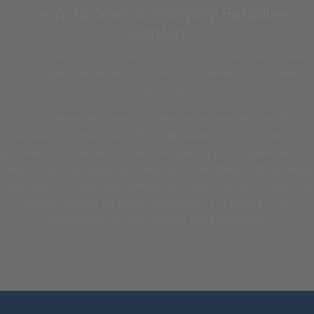
Leopold Grandl, Camping Paradise
Garden
Desde 2003 hemos estado utilizando colectores de aire Grammer Solar para
ventilar, templar y deshumidificar los sanitarios con duchas, aseos y vestuarios
en nuestro camping.
En los meses de invierno podemos mantener el edificio
sanitario en gran parte libre de heladas. En un invierno
promedio, la calefacción de emergencia por lo general sólo
necesita ser activada dos veces durante todo este periodo.
Esto ahorra costes de calefacción y durante los 15 años no
hemos tenido ninguna reparación a la planta. Una
inversión que valió la pena para nosotros.