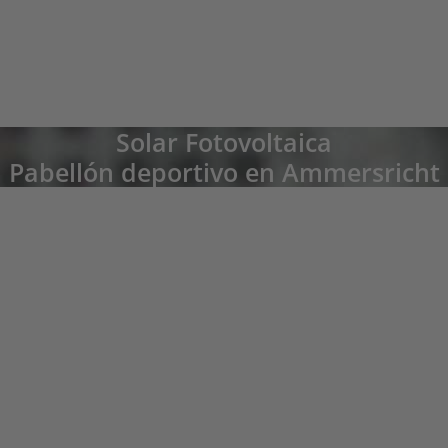
Solar Fotovoltaica
Pabellón deportivo en Ammersricht
Eduard Hanauer, Ammersricht
¿Volvería a invertir en esta instalación de inmediato ya que los ingresos de
inversión proyectados de la planta de 9,54 kWp se han superado
significativamente hasta ahora!", subraya el presidente de la asociación, Eduard
Hanauer. "Desde abril de 2017, hemos estado aprovechando la electricidad
solar en el club deportivo. Durante 20 años, tenemos garantizados gastos
constantes en electricidad y el fondo de la asociación también está satisfecho
con los bajos costos de consumo y los ingresos de la tarifa de alimentación. Esto
nos da más margen para planificar nuevas inversiones a largo plazo.